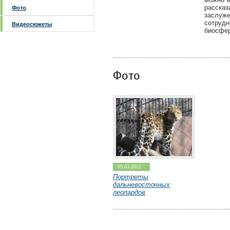
расска
Фото
заслуж
сотруд
Видеосюжеты
биосфер
Фото
05.03.2012
Портреты
дальневосточных
леопардов