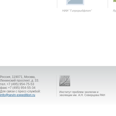
НИИ "Гипрорыбфлот"
Яр
Россия, 119071, Москва,
Ленинский проспект, д. 33.
тел. +7 (495) 954-75-53
факс +7 (495) 954-55-34
Для связи с пресс-службой:
Институт проблем экологии и
info@sevin-expedition.ru
эволюции им. А.Н. Северцова РАН