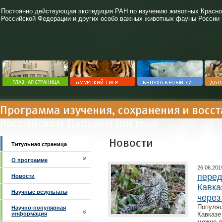
Постоянно действующая экспедиция РАН по изучению животных Красно
Российской Федерации и других особо важных животных фауны России
Программа изучения, сохранения и восс
Российском Дальнем Востоке
Новости
Титульная страница
О программе
26.06.201
перед
Новости
Кавка
Научные результаты
через
Популя
Научно-популярная
информация
Кавказе
можно в