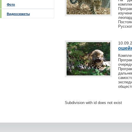
компл
Фото
Прогр
изучен
Видеосюжеты
леопар
Постоя
Русског
10.09.
ошей
Компл
Прогр
очеред
Програ
дальн
самос
экспед
общест
Subdivision with id does not exist