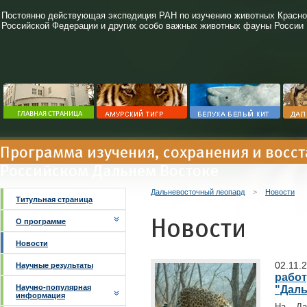
Постоянно действующая экспедиция РАН по изучению животных Красно
Российской Федерации и других особо важных животных фауны России
Программа изучения, сохранения и восс
Российском Дальнем Востоке
Дальневосточный леопард
>
Новости
Титульная страница
Новости
О программе
Новости
02.11.
Научные результаты
работ
Научно-популярная
"Дал
информация
На Да