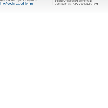
Для связи с пресс-службой:
Институт проблем экологии и
info@sevin-expedition.ru
эволюции им. А.Н. Северцова РАН