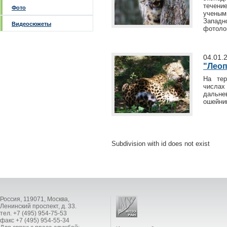
течение
Фото
ученым
Запад
Видеосюжеты
фотоло
04.01.
"Леоп
На тер
числа
дальне
ошейни
Subdivision with id does not exist
Россия, 119071, Москва,
Ленинский проспект, д. 33.
тел. +7 (495) 954-75-53
факс +7 (495) 954-55-34