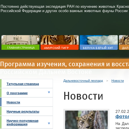
Постоянно действующая экспедиция РАН по изучению животных Красно
Российской Федерации и других особо важных животных фауны России
Программа изучения, сохранения и восс
Российском Дальнем Востоке
Дальневосточный леопард
>
Новости
Титульная страница
Новости
О программе
Новости
27.02.
Научные результаты
фото
Научно-популярная
На Дал
информация
экспед