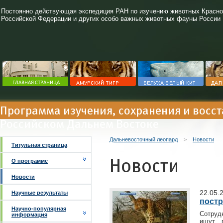
Постоянно действующая экспедиция РАН по изучению животных Красно
Российской Федерации и других особо важных животных фауны России
Программа изучения, сохранения и восс
Российском Дальнем Востоке
Дальневосточный леопард
>
Новости
Титульная страница
Новости
О программе
Новости
22.05.
Научные результаты
постр
Научно-популярная
Сотруд
информация
ищут 