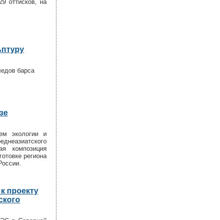
29 оттисков, на
ьптуру
ледов барса
зе
ем экологии и
днеазиатского
ая композиция
готовке региона
России.
к проекту
ского