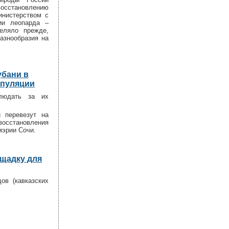
осстановлению
инистерством с
ии леопарда –
еляло прежде,
азнообразия на
убани в
опуляции
людать за их
 перевезут на
восстановления
мэрии Сочи.
ощадку для
ов (кавказских