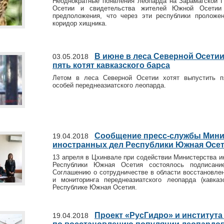
Неоднократные появления леопарда на Зарамагской 
Осетии и свидетельства жителей Южной Осетии
предположения, что через эти республики проложе
коридор хищника.
В июне в леса Северной Осети
03.05.2018
пять котят кавказского барса
Летом в леса Северной Осетии хотят выпустить п
особей переднеазиатского леопарда.
Сообщение пресс-службы Мини
19.04.2018
иностранных дел Республики Южная Осе
13 апреля в Цхинвале при содействии Министерства и
Республики Южная Осетия состоялось подписани
Соглашению о сотрудничестве в области восстановлен
и мониторинга переднеазиатского леопарда (кавказ
Республике Южная Осетия.
Проект «РусГидро» и институт
19.04.2018