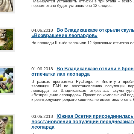
Планируется установить оттиски в три этапа – всего 
первом этапе будет установлено 12 следов.
Во Владикавказе открыли скул
04.06.2018
«Возвращение леопардов»
На площади Штыба заложили 12 бронзовых оттисков с
Во Владикавказе отлили в брон
01.06.2018
отпечатки лап леопарда
В рамках программы РусГидро и Института пробл
эволюции РАН по восстановлению популяции пере
леопарда во Владикавказе открылась скульптурн
«Возвращение леопардов». Проект по комплексной под
к реинтродукции редкого хищника не имеет аналогов в 
Южная Осетия присоединилась 
03.05.2018
восстановления популяции переднеазиат
леопарда