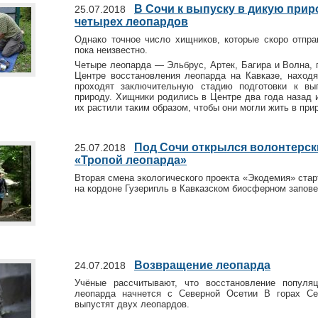
В Сочи к выпуску в дикую прир
25.07.2018
четырех леопардов
Однако точное число хищников, которые скоро отпра
пока неизвестно.
Четыре леопарда — Эльбрус, Артек, Багира и Волна,
Центре восстановления леопарда на Кавказе, наход
проходят заключительную стадию подготовки к вы
природу. Хищники родились в Центре два года назад 
их растили таким образом, чтобы они могли жить в при
Под Сочи открылся волонтерск
25.07.2018
«Тропой леопарда»
Вторая смена экологического проекта «Экодемия» ста
на кордоне Гузерипль в Кавказском биосферном запове
Возвращение леопарда
24.07.2018
Учёные рассчитывают, что восстановление популяц
леопарда начнется с Северной Осетии В горах Се
выпустят двух леопардов.