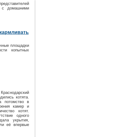
представителей
а с домашними
дкармливать
очные площадки
сти копытных
 Краснодарский
дились котята.
а потомство в
зрения камер и
чество котят.
тствие одного
дала укрытия,
али её впервые