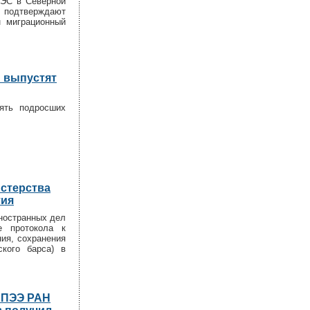
ГЭС в Северной
 подтверждают
н миграционный
и выпустят
ять подросших
стерства
тия
ностранных дел
е протокола к
ия, сохранения
ского барса) в
а ПЭЭ РАН