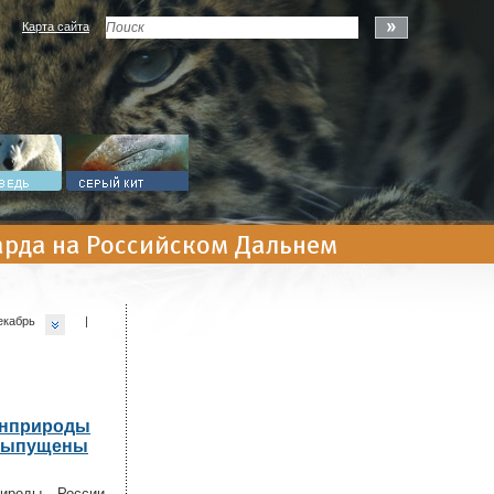
Карта сайта
арда на Российском Дальнем
екабрь
|
инприроды
 выпущены
ироды России