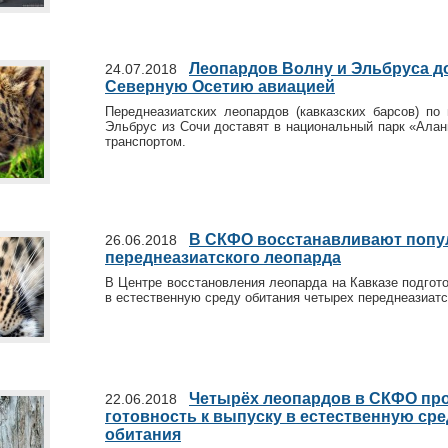
Леопардов Волну и Эльбруса д
24.07.2018
Северную Осетию авиацией
Переднеазиатских леопардов (кавказских барсов) по
Эльбрус из Сочи доставят в национальный парк «Ала
транспортом.
В СКФО восстанавливают поп
26.06.2018
переднеазиатского леопарда
В Центре восстановления леопарда на Кавказе подгот
в естественную среду обитания четырех переднеазиатс
Четырёх леопардов в СКФО пр
22.06.2018
готовность к выпуску в естественную сре
обитания