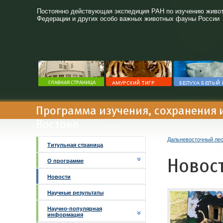
Постоянно действующая экспедиция РАН по изучению живот
Федерации и других особо важных животных фауны России
Программа изучения, сохранения 
Востоке
Дальневосточный ле
Титульная страница
Новос
О программе
Новости
Научные результаты
Научно-популярная
информация