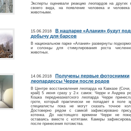
Эксперты оценивали реакцию леопардов на других 
своего вида, на появление человека и человек
животными.
В нацпарке «Алания» будут по
15.06.2018
добычу для барсов
В национальном парке «Алания» развернуты подкорм
и солонцы для стимулирования роста численно
животных.
Получены первые фотоснимки
14.06.2018
леопардессы Черри после родов
В Центре восстановления леопарда на Кавказе (Сочи,
край) 5 июня сразу у 2-х самок: Черри и Андреа ро
Кошка переднеазиатского леопарда Черри принесл
гроте, который практически не попадает в поле 
специалисты пока не могут сказать точное коли
Достоверно рядом с самкой зафиксировано прису
котенка. До настоящего времени Черри не поки
оставаясь вместе с котятами. Камеры зафиксиров
после принесения потомства.