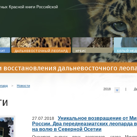
ных Красной книги Российской
и восстановления дальневосточного леоп
опард
>
Новости
2018
|
Д
ти
Уникальное возвращение от М
27.07.2018
России. Два переднеазиатских леопарда
на волю в Северной Осетии
Оценивая выпуск двух леопардов, глава Минпр