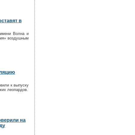
оставят в
 имени Волна и
ния» воздушным
уляцию
овили к выпуску
ких леопардов.
оверили на
ду