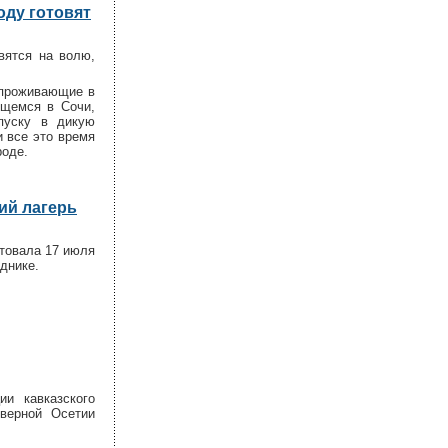
оду готовят
вятся на волю,
 проживающие в
ящемся в Сочи,
пуску в дикую
и все это время
роде.
ий лагерь
ртовала 17 июля
днике.
ии кавказского
верной Осетии