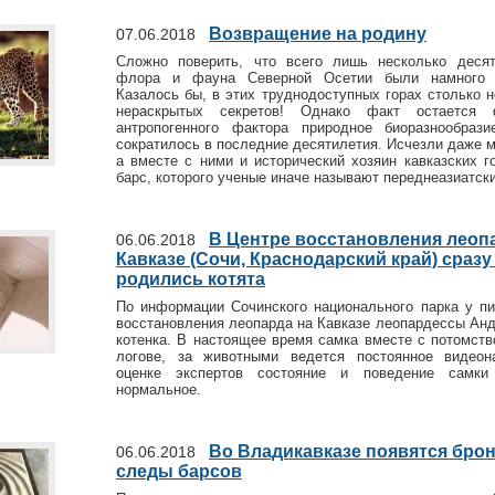
Возвращение на родину
07.06.2018
Сложно поверить, что всего лишь несколько деся
флора и фауна Северной Осетии были намного р
Казалось бы, в этих труднодоступных горах столько 
нераскрытых секретов! Однако факт остается 
антропогенного фактора природное биоразнообраз
сократилось в последние десятилетия. Исчезли даже 
а вместе с ними и исторический хозяин кавказских г
барс, которого ученые иначе называют переднеазиатск
В Центре восстановления леоп
06.06.2018
Кавказе (Сочи, Краснодарский край) сразу 
родились котята
По информации Сочинского национального парка у п
восстановления леопарда на Кавказе леопардессы Анд
котенка. В настоящее время самка вместе с потомств
логове, за животными ведется постоянное видеон
оценке экспертов состояние и поведение самк
нормальное.
Во Владикавказе появятся бро
06.06.2018
следы барсов