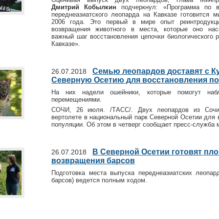
Дмитрий Кобылкин
подчеркнул: «Программа по в
переднеазиатского леопарда на Кавказе готовится м
2006 года. Это первый в мире опыт реинтродукц
возвращения животного в места, которые оно нас
важный шаг восстановления цепочки биологического р
Кавказе».
Семью леопардов доставят с К
26.07.2018
Северную Осетию для восстановления п
На них надели ошейники, которые помогут наб
перемещениями.
СОЧИ, 26 июля. /ТАСС/. Двух леопардов из Сочи
вертолете в национальный парк Северной Осетии для 
популяции. Об этом в четверг сообщает пресс-служба 
В Северной Осетии готовят пл
26.07.2018
возвращения барсов
Подготовка места выпуска переднеазиатских леопард
барсов) ведется полным ходом.