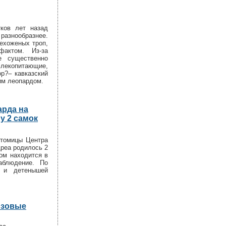
тков лет назад
азнообразнее.
нехоженых троп,
фактом. Из-за
ие существенно
млекопитающие,
ор?– кавказский
им леопардом.
арда на
у 2 самок
итомицы Центра
реа родилось 2
ом находится в
аблюдение. По
и и детенышей
нзовые