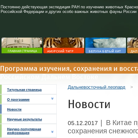
Постоянно действующая экспедиция РАН по изучению животных Красно
Российской Федерации и других особо важных животных фауны России
Программа изучения, сохранения и восс
Российском Дальнем Востоке
Дальневосточный леопард
>
Титульная страница
Новости
О программе
Новости
Научные результаты
| В Китае 
05.12.2017
сохранения снежного
Научно-популярная
информация