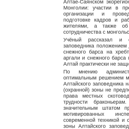
Алтае-Саянском экорегио
Монголии: участии в пр
организации и провед
подготовке кадров и ра
жителями, а также об
сотрудничества с монголь
Учёный рассказал и о
заповедника положением 
снежного барса на хреб
аргали и снежного барса 
Алтай практически не защ
По мнению администр
оптимальным решением м
Алтайского заповедника н
(охранной) зоны не предп
права местных скотово
трудности браконьерам
значительным штатом п
мотивированных инсп
современной техникой и 
зоны Алтайского запове