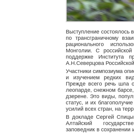
Выступление состоялось 
по трансграничному вза
рационального исполь
Монголии. С российской
поддержке Института п
А.Н.Северцова Российской
Участники симпозиума опис
и изучением редких ви
Прежде всего речь шла о
леопарде, снежном барсе,
дзерене. Это виды, попу
статус, и их благополучи
усилий всех стран, на тер
В докладе Сергей Спицын
Алтайский государст
заповедник в сохранении и