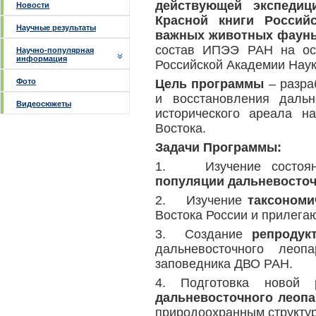
действующей экспеди
Новости
Красной книги Россий
Научные результаты
важных животных фаун
состав ИПЭЭ РАН на ос
Научно-популярная
информация
Российской Академии Наук
Фото
Цель программы
– разра
и восстановления дальн
Видеосюжеты
исторического ареала н
Востока.
Задачи Программы:
1. Изучение состоя
популяции дальневосточ
2. Изучение
таксономи
Востока России и прилега
3. Создание
репродук
дальневосточного леоп
заповедника ДВО РАН.
4. Подготовка новой
дальневосточного леопа
природоохранным структу