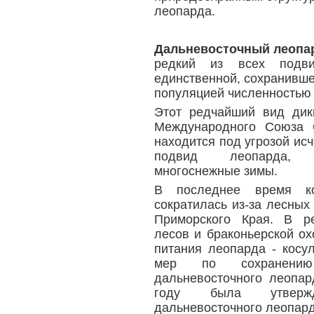
леопарда.
Дальневосточный леопа
редкий из всех подви
единственной, сохранивше
популяцией численностью о
Этот редчайший вид дик
Международного Союза
находится под угрозой ис
подвид леопарда, п
многоснежные зимы.
В последнее время ко
сократилась из-за лесных
Приморского Края. В ре
лесов и браконьерской ох
питания леопарда - косу
мер по сохранению
дальневосточного леопар
году была утвержд
дальневосточного леопард