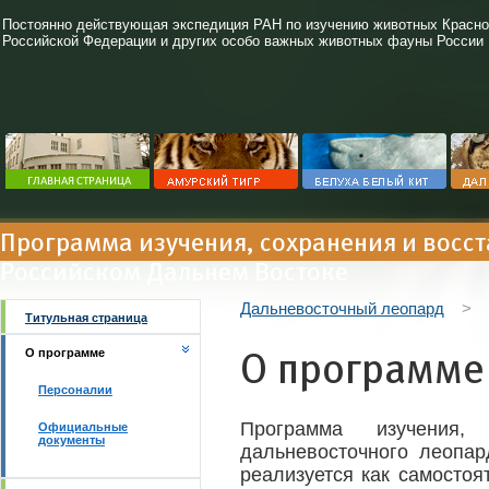
Постоянно действующая экспедиция РАН по изучению животных Красно
Российской Федерации и других особо важных животных фауны России
Программа изучения, сохранения и восс
Российском Дальнем Востоке
Дальневосточный леопард
>
Титульная страница
О программе
О программе
Персоналии
Программа изучения,
Официальные
документы
дальневосточного леопа
реализуется как самосто